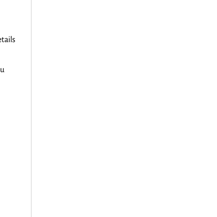
tails
zu